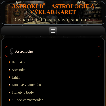
ASTROKLÍČ – ASTROLOGIE A
VÝKLAD KARET
Ohýbáme realitu správným směrem :-)
Astrologie
Horoskop
Ascendent
Lilith
Luna ve znameních
Planety a body
Slunce ve znameních