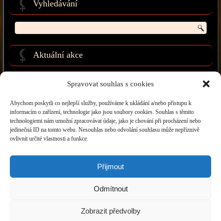
Vyhledávání
Aktuální akce
Spravovat souhlas s cookies
Abychom poskytli co nejlepší služby, používáme k ukládání a/nebo přístupu k
Najdete nás na facebooku
informacím o zařízení, technologie jako jsou soubory cookies. Souhlas s těmito
technologiemi nám umožní zpracovávat údaje, jako je chování při procházení nebo
jedinečná ID na tomto webu. Nesouhlas nebo odvolání souhlasu může nepříznivě
ovlivnit určité vlastnosti a funkce.
Přijmout
|
Astroklíč Facebook
|
Masáže Daniela
|
Photo - Julaj
|
Astro Wendys
|
Grafika na
Odmítnout
míru
|
Copyright Astroklíč © 2009 - 2024. All Rights Reserved.
Zobrazit předvolby
Sobota 8. 8. 2026. Svátek má Soběslav.