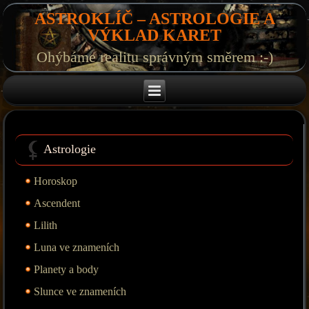
ASTROKLÍČ – ASTROLOGIE A
VÝKLAD KARET
Ohýbáme realitu správným směrem :-)
Astrologie
Horoskop
Ascendent
Lilith
Luna ve znameních
Planety a body
Slunce ve znameních