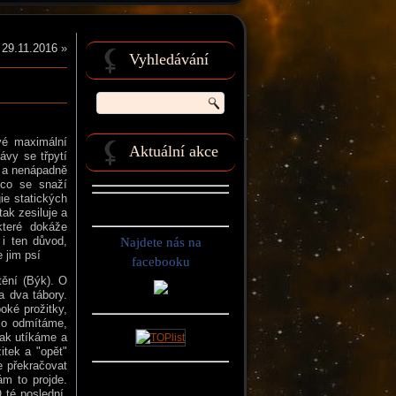
 29.11.2016
»
Vyhledávání
vé maximální
Aktuální akce
ávy se třpytí
m a nenápadně
 co se snaží
gie statických
ak zesiluje a
 které dokáže
i ten důvod,
Najdete nás na
e jim psí
facebooku
tění (Býk). O
a dva tábory.
boké prožitky,
co odmítáme,
tak utíkáme a
tek a "opět"
e překračovat
m to projde.
 té poslední.