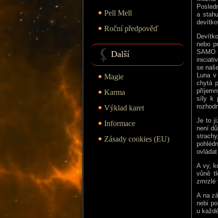
Posledn
Pell Mell
a stah
devítko
Roční předpověď
Devítk
nebo p
SAMO ně
Další
iniciat
se naše
Luna v 
Magie
chytá p
příjemn
Karma
síly k 
rozhod
Výklad karet
Je to j
Informace
není dů
strach
Zásady cookies (EU)
pohlédn
ovládat
A vy, k
vůně tl
zmrzlé 
A na zá
nebi po
u každé