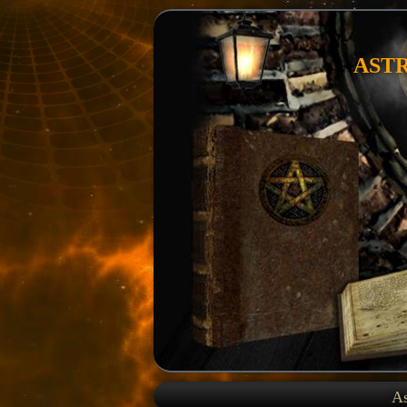
AST
As