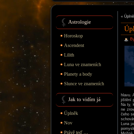
«
Úplně
Astrologie
Úpl
Horoskop
B
Ascendent
Lilith
Luna ve znameních
Planety a body
Slunce ve znameních
hlavu. 
Jak to vidím já
jištění
Na ty, 
ne zro
Úplněk
čeho se
schová
Nov
Luna ja
pomysl
Právě teď …
Možná b