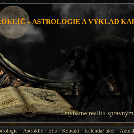
ROKLÍČ – ASTROLOGIE A VÝKLAD KA
Ohýbáme realitu správným
trologie – Astroklíč
Efis
Kontakt
Kalendář akcí
Aktuá