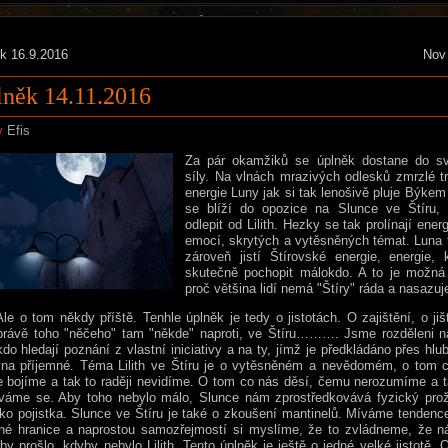
k 16.9.2016
Nov
něk 14.11.2016
y
Efis
Za pár okamžiků se úplněk dostane do s
síly. Na vlnách mrazivých odlesků zmrzlé tr
energie Luny jak si tak lenošivě pluje Býke
se blíží do opozice na Slunce ve Štíru,
odlepit od Lilith. Hezky se tak prolínají ener
emocí, skrytých a vytěsněných témat. Luna t
zároveň jistí Štírovské energie, energie,
skutečně pochopit málokdo. A to je možná 
proč většina lidí nemá "Štíry" ráda a nasazuj
Ale o tom někdy příště. Tenhle úplněk je tedy o jistotách. O zajištění, o jiš
 právě toho "něčeho" tam "někde" naproti, ve Štíru………. Jsme rozděleni n
kdo hledají poznání z vlastní iniciativy a na ty, jímž je předkládáno přes hlu
vna příjemné. Téma Lilith ve Štíru je o vytěsněném a nevědomém, o tom 
 bojíme a tak to raději nevidíme. O tom co nás děsí, čemu nerozumíme a 
váme se. Aby toho nebylo málo, Slunce nám zprostředkovává fyzický proži
ko pojistka. Slunce ve Štíru je také o zkoušení mantinelů. Míváme tendenc
né hranice a naprostou samozřejmostí si myslíme, že to zvládneme, že ná
y prošlo, kdyby nebylo Lilith. Tento úplněk je ještě o jedné velké jistotě. O