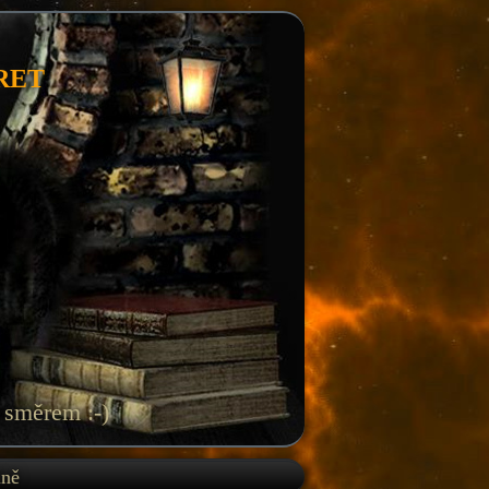
RET
 směrem :-)
lně