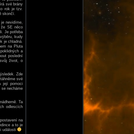
írá své brány
o rok je tzv.
ě skončí.
 je nevidíme,
, že SE něco
i. Je potřeba
 výběru, kudy
k je chladná.
onem na Pluta
 poklidných a
nout poslední
svůj život, o
výsledek. Zde
vytáhněme své
 její pomoci
oc se necháme
 nádherně. Ta
ých odlescích
 postavení na
dince a to je
i události