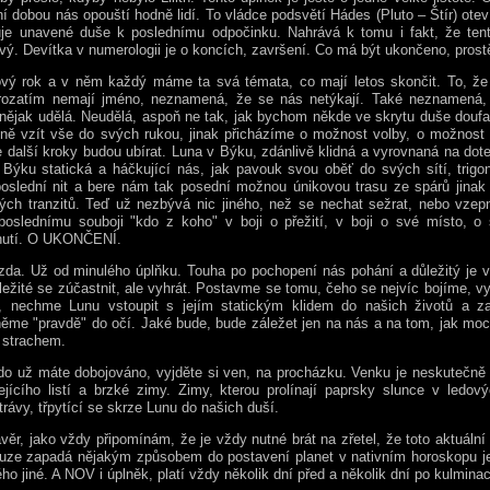
í dobou nás opouští hodně lidí. To vládce podsvětí Hádes (Pluto – Štír) otev
uje unavené duše k poslednímu odpočinku. Nahrává k tomu i fakt, že tent
vý. Devítka v numerologii je o koncích, završení. Co má být ukončeno, prost
ový rok a v něm každý máme ta svá témata, co mají letos skončit. To, že
rozatím nemají jméno, neznamená, že se nás netýkají. Také neznamená
jak udělá. Neudělá, aspoň ne tak, jak bychom někde ve skrytu duše doufal
ivně vzít vše do svých rukou, jinak přicházíme o možnost volby, o možnost
 další kroky budou ubírat. Luna v Býku, zdánlivě klidná a vyrovnaná na dote
Býku statická a háčkující nás, jak pavouk svou oběť do svých sítí, trig
oslední nit a bere nám tak posední možnou únikovou trasu ze spárů jinak
ých tranzitů. Teď už nezbývá nic jiného, než se nechat sežrat, nebo vzep
poslednímu souboji "kdo z koho" v boji o přežití, v boji o své místo, o 
nutí. O UKONČENÍ.
ízda. Už od minulého úplňku. Touha po pochopení nás pohání a důležitý je 
ležité se zúčastnit, ale vyhrát. Postavme se tomu, čeho se nejvíc bojíme, 
y, nechme Lunu vstoupit s jejím statickým klidem do našich životů a za
ěme "pravdě" do očí. Jaké bude, bude záležet jen na nás a na tom, jak m
 strachem.
do už máte dobojováno, vyjděte si ven, na procházku. Venku je neskutečně
ejícího listí a brzké zimy. Zimy, kterou prolínají paprsky slunce v ledov
trávy, třpytící se skrze Lunu do našich duší.
věr, jako vždy připomínám, že je vždy nutné brát na zřetel, že toto aktuální
uze zapadá nějakým způsobem do postavení planet v nativním horoskopu je
ho jiné. A NOV i úplněk, platí vždy několik dní před a několik dní po kulminac